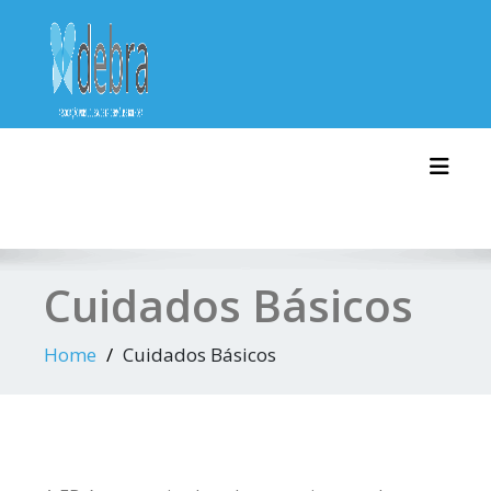
Skip
to
content
Toggl
Cuidados Básicos
Home
Cuidados Básicos